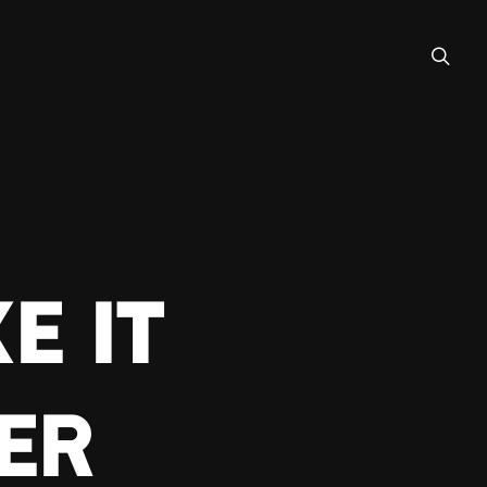
e It
er