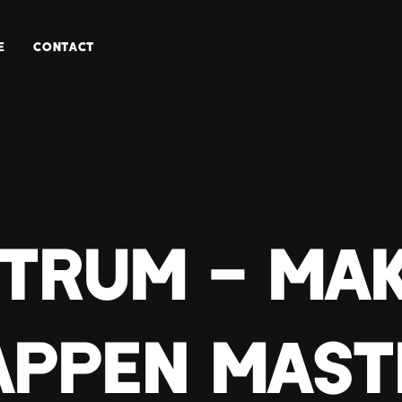
E
CONTACT
trum – Mak
appen Mast