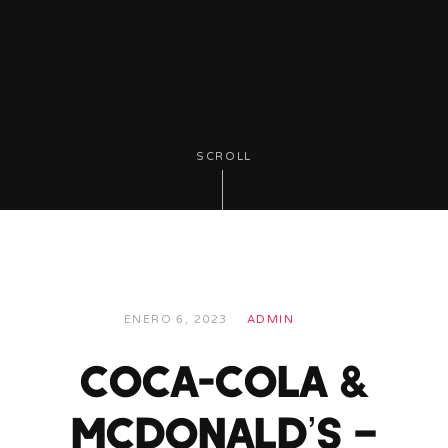
SCROLL
ENERO 6, 2023
ADMIN
Coca-Cola &
McDonald’s –