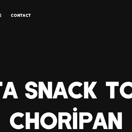
E
CONTACT
a Snack T
Choripan