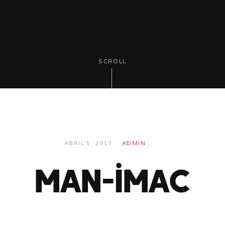
SCROLL
ABRIL 5, 2017
ADMIN
man-imac