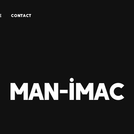
E
CONTACT
man-imac