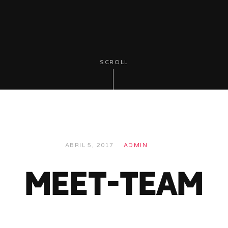
SCROLL
ABRIL 5, 2017
ADMIN
meet-team