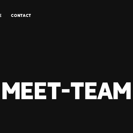
E
CONTACT
meet-team