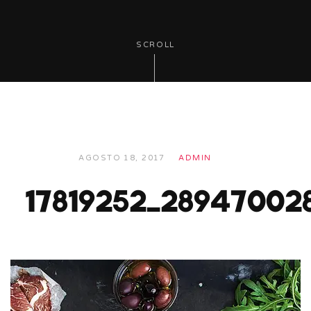
SCROLL
AGOSTO 18, 2017
ADMIN
17819252_28947002