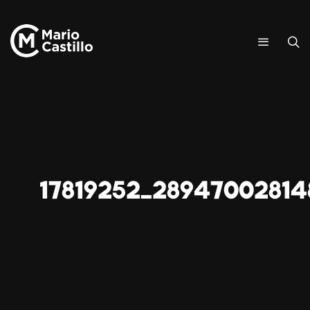
17819252_28947002814